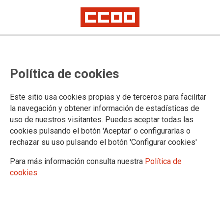
04/05/2023
Adjudicación definitiva
Política de cookies
Concurso de Traslados
Publicada adjudicación definitiva.
Este sitio usa cookies propias y de terceros para facilitar
la navegación y obtener información de estadísticas de
uso de nuestros visitantes. Puedes aceptar todas las
24/02/2023
cookies pulsando el botón 'Aceptar' o configurarlas o
Adjudicación provisional
rechazar su uso pulsando el botón 'Configurar cookies'
concurso de traslados
Adjudicación provisional de destinos de la
Para más información consulta nuestra
Política de
convocatoria de concurso de traslados de
cookies
ámbito estatal para Enseñanzas Medias y
Maestros/as.
21/04/2021
Estrategias para la defensa