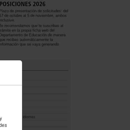
POSICIONES 2026
Plazo de presentación de solicitudes: del
17 de octubre al 5 de noviembre, ambos
inclusive.
Te recomendamos que te suscribas al
trámite en la propia ficha web del
Departamento de Educación de manera
que recibas automáticamente la
información que se vaya generando
CA
l funcionario
l interino
iones
 de empleo
s
atorios
s Oficiales de Idiomas
 y
zas Artísticas
edes