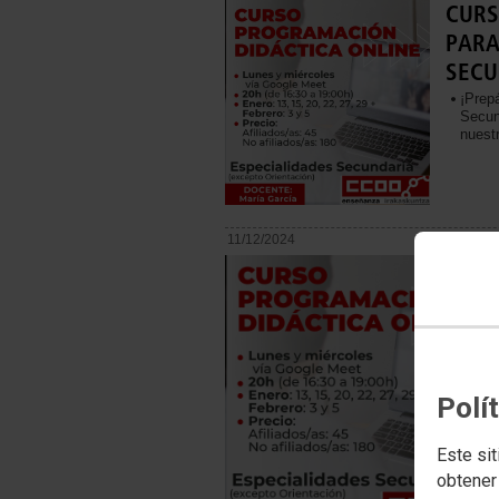
CURS
PARA
SECU
¡Prep
Secun
nuest
11/12/2024
Polí
Este sit
obtener