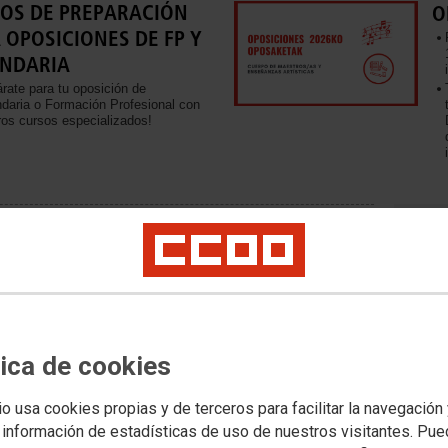
OS DE PREPARACIÓN
O
 OPOSICIONES DE FP Y
NDARIA
árate para tu oposición de
daria o Formación Profesional con
ros cursos especializados!
PÚBLI
CURSOS DE PREPARACIÓN PARA
OPOSICIONES DE FP Y SECUNDARIA
Persona
Persona
¡Prepárate para tu oposición de Secundaria o Formación
Profesional con nuestros cursos especializados!
Oposic
Bolsas
Centro
tica de cookies
Conserv
Escuela
io usa cookies propias y de terceros para facilitar la navegación
Enseñan
 información de estadísticas de uso de nuestros visitantes. Pu