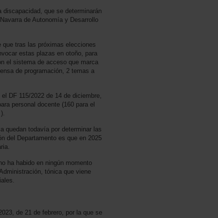
a discapacidad, que se determinarán
a Navarra de Autonomía y Desarrollo
 que tras las próximas elecciones
nvocar estas plazas en otoño, para
con el sistema de acceso que marca
efensa de programación, 2 temas a
 el DF 115/2022 de 14 de diciembre,
ara personal docente (160 para el
).
ia quedan todavía por determinar las
ión del Departamento es que en 2025
ria.
no ha habido en ningún momento
 Administración, tónica que viene
iales.
23, de 21 de febrero, por la que se