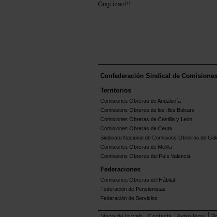
Ongi izan!!!
Confederación Sindical de Comisione
Territorios
Comisiones Obreras de Andalucía
Comissions Obreres de les Illes Balears
Comisiones Obreras de Castilla y León
Comisiones Obreras de Ceuta
Sindicato Nacional de Comisions Obreiras de Gali
Comisiones Obreras de Melilla
Comissions Obreres del Paìs Valenciá
Federaciones
Comisiones Obreras del Hábitat
Federación de Pensionistas
Federación de Servicios
Mapa de la web
Contacta
Aviso legal
Po