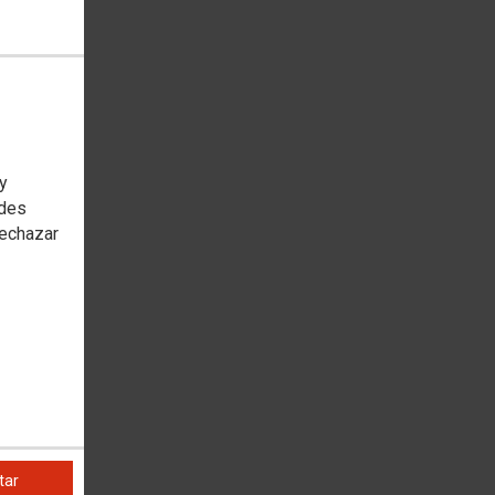
 y
edes
rechazar
tar