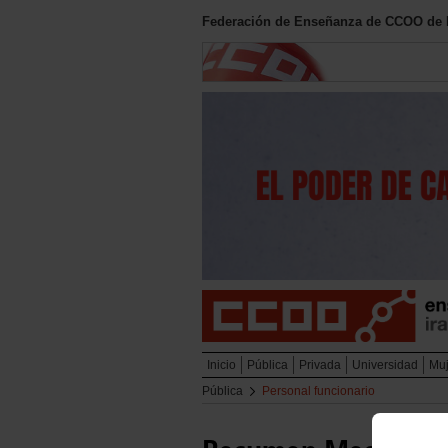
Federación de Enseñanza de CCOO de 
Inicio
Pública
Privada
Universidad
Muj
Pública
Personal funcionario