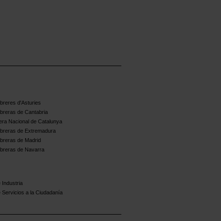
reres d'Asturies
breras de Cantabria
ra Nacional de Catalunya
breras de Extremadura
breras de Madrid
breras de Navarra
 Industria
 Servicios a la Ciudadanía