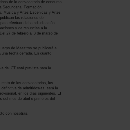
stinos de la convocatoria de concurso
za Secundaria, Formación
s, Música y Artes Escénicas y Artes
publican las relaciones de
 para efectuar dicha adjudicación
maciones y de renuncias a la
 Del 27 de febrero al 3 de marzo de
 cuerpo de Maestros se publicará a
 una fecha cerrada. En cuanto
iva del CT está prevista para la
 resto de las convocatorias, las
definitiva de admitidos/as, será la
visional, en los días siguientes. El
es del mes de abril o primeros del
cto con nosotras.