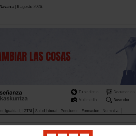
Navarra
| 9 agosto 2026.
Tu sindicato
Documentos
Multimedia
Buscador
er, Igualdad, LGTBI
Salud laboral
Pensiones
Formación
Normativa