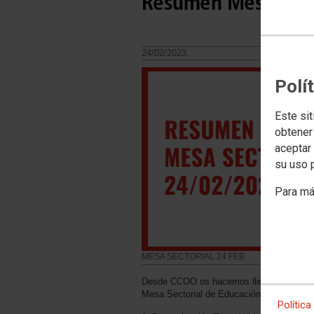
Resumen Mesa Sect
24/02/2023.
Polí
Este sit
obtener
aceptar 
su uso 
Para má
MESA SECTORIAL 24 FEB
Desde CCOO os hacemos llegar las inform
Mesa Sectorial de Educación. Había una ú
Política