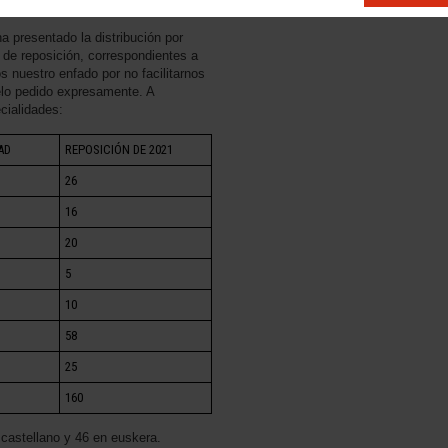
60 plazas del Cuerpo de Maestros.
 presentado la distribución por
 de reposición, correspondientes a
 nuestro enfado por no facilitarnos
elo pedido expresamente. A
cialidades:
AD
REPOSICIÓN DE 2021
26
16
20
5
10
58
25
160
castellano y 46 en euskera.