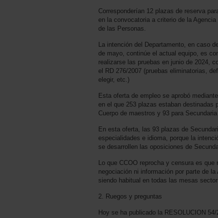
Corresponderían 12 plazas de reserva par
en la convocatoria a criterio de la Agenci
de las Personas.
La intención del Departamento, en caso de
de mayo, continúe el actual equipo, es co
realizarse las pruebas en junio de 2024, 
el RD 276/2007 (pruebas eliminatorias, d
elegir, etc.)
Esta oferta de empleo se aprobó mediante
en el que 253 plazas estaban destinadas p
Cuerpo de maestros y 93 para Secundaria 
En esta oferta, las 93 plazas de Secundar
especialidades e idioma, porque la intenc
se desarrollen las oposiciones de Secunda
Lo que CCOO reprocha y censura es que 
negociación ni información por parte de la
siendo habitual en todas las mesas sector
2. Ruegos y preguntas
Hoy se ha publicado la RESOLUCION 54/20