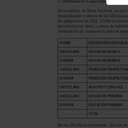
1. Determinación Especialidades de las 1
Esta mañana, en Mesa Sectorial, se nos ha
especialidades e idioma de las 160 plazas
las jubilaciones de 2021. CCOO mostramos
previamente los datos, a pesar de habérs
continuación os copiamos la tabla de espe
IDIOMA
DESCRIPCIÓN ESPECIALID
CASTELLANO
EDUCACIÓN INFANTIL
EUSKERA
EDUCACIÓN INFANTIL
CASTELLANO
PEDAGOGÍA TERAPÉUTICA
EUSKERA
PEDAGOGÍA TERAPÉUTICA
CASTELLANO
AUDICIÓN Y LENGUAJE
CASTELLANO
EDUCACIÓN PRIMARIA
EUSKERA
EDUCACIÓN PRIMARIA
TOTAL:
De las 160 plazas propuestas, 114 son en 